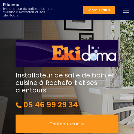
Aller
Ekidoma
au
Installateur de salle de bain et
Rappel Gratuit
cuisine à Rochefort et ses
contenu
alentours
principal
Installateur de salle de bain et
cuisine à Rochefort et ses
alentours
05 46 99 29 34
Contactez-nous