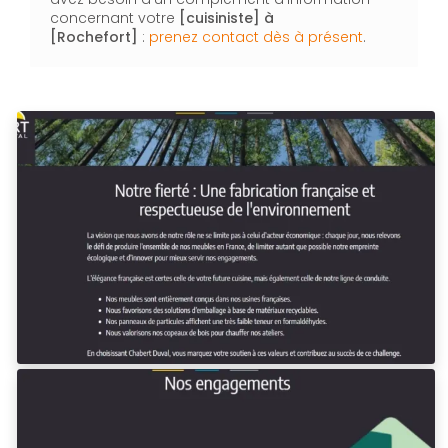
concernant votre
[cuisiniste]
à
[Rochefort]
:
prenez contact dès à présent
.