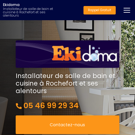
Aller
Ekidoma
au
Installateur de salle de bain et
Rappel Gratuit
cuisine à Rochefort et ses
contenu
alentours
principal
Installateur de salle de bain et
cuisine à Rochefort et ses
alentours
05 46 99 29 34
Contactez-nous