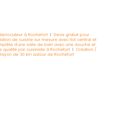
interlocuteur à Rochefort
|
Devis gratuit pour
llation de cuisine sur mesure avec îlot central et
omplète d'une salle de bain avec une douche et
e qualité par cuisiniste à Rochefort
|
Création /
n Rayon de 30 km autour de Rochefort