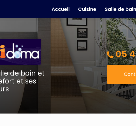
e
Accueil
Cuisine
Salle de bai
05 4
lle de bain et
Cont
fort et ses
urs