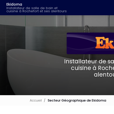
Navigation principal
Aller
Ekidoma
au
Installateur de salle de bain et
cuisine à Rochefort et ses alentours
contenu
principal
Installateur de sa
cuisine à Roche
alento
Accueil
Secteur Géographique de Ekidoma