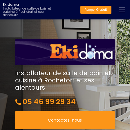
Aller
Ekidoma
au
Installateur de salle de bain et
Rappel Gratuit
cuisine à Rochefort et ses
contenu
alentours
principal
Installateur de salle de bain et
cuisine à Rochefort et ses
alentours
05 46 99 29 34
Contactez-nous