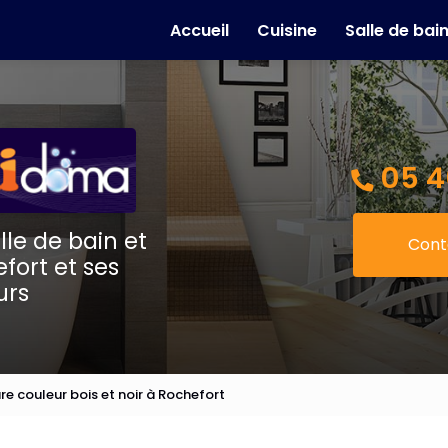
e
Accueil
Cuisine
Salle de bai
05 4
lle de bain et
Cont
fort et ses
urs
e couleur bois et noir à Rochefort