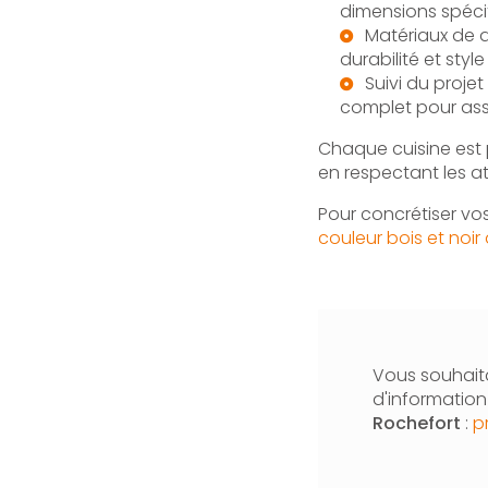
dimensions spécif
Matériaux de q
durabilité et sty
Suivi du proje
complet pour assu
Chaque cuisine est 
en respectant les a
Pour concrétiser vo
couleur bois et noir
Vous souhaita
d'informatio
Rochefort
:
p