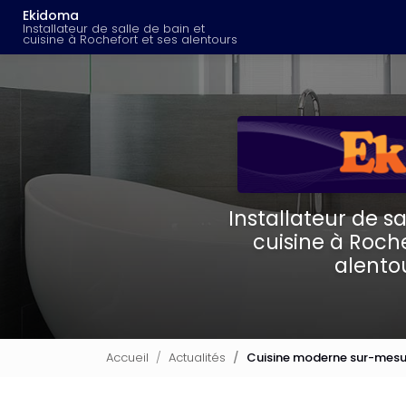
Navigation principal
Aller
Ekidoma
au
Installateur de salle de bain et
cuisine à Rochefort et ses alentours
contenu
principal
Installateur de sa
cuisine à Roche
alento
Accueil
Actualités
Cuisine moderne sur-mesur