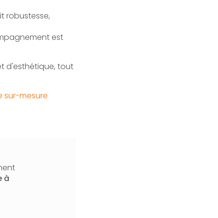
it robustesse,
ccompagnement est
 d'esthétique, tout
e sur-mesure
ment
e
à