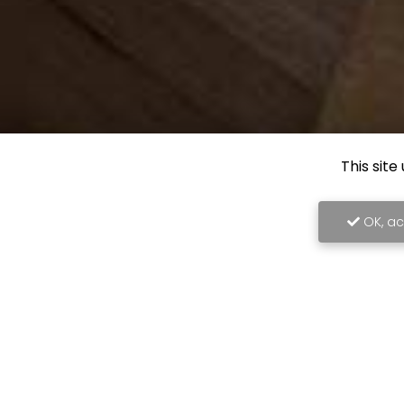
This sit
OK, ac