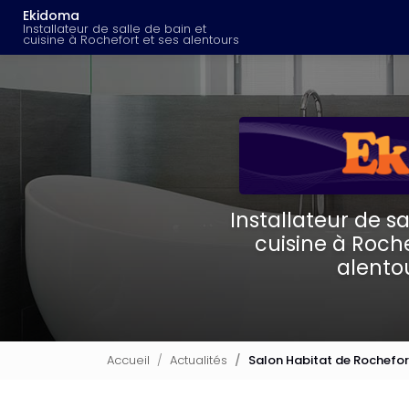
Navigation principal
Aller
Ekidoma
au
Installateur de salle de bain et
cuisine à Rochefort et ses alentours
contenu
principal
Installateur de sa
cuisine à Roche
alento
Accueil
Actualités
Salon Habitat de Rochefor