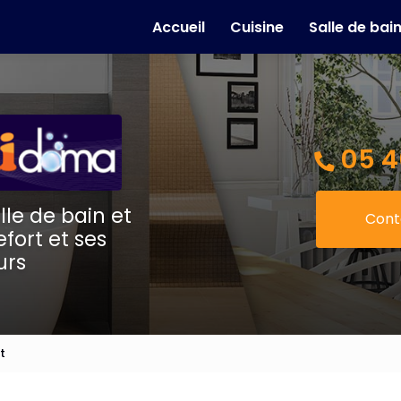
e
Accueil
Cuisine
Salle de bai
05 4
lle de bain et
Cont
fort et ses
urs
t