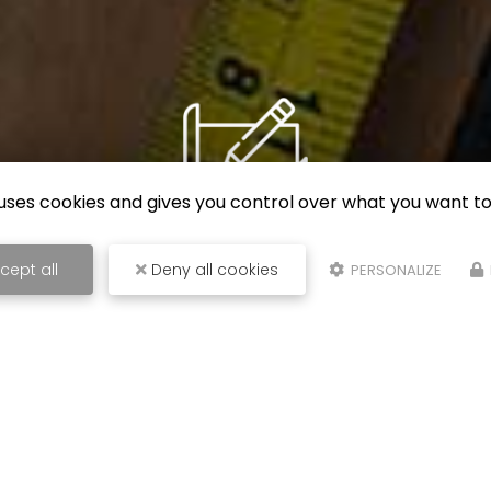
e uses cookies and gives you control over what you want to
cept all
Deny all cookies
Sérieux et à l’écoute
PERSONALIZE