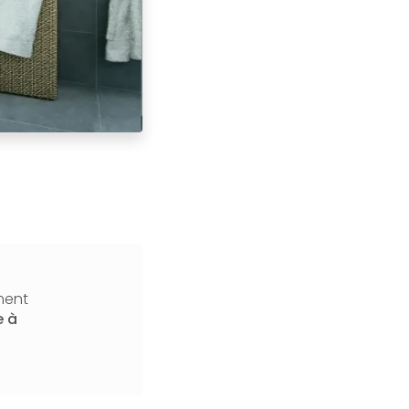
ment
e
à