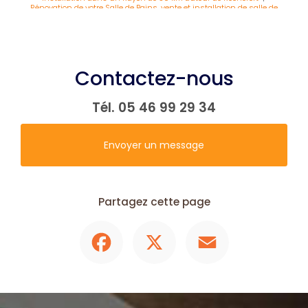
Rénovation de votre Salle de Bains, vente et installation de salle de
bain, installateur de Salle de Bains un seul interlocuteur à Rochefort
|
Pose et installation de cuisine sur mesure avec îlot central et plan de
travail en granit par cuisiniste à Rochefort
Contactez-nous
Tél.
05 46 99 29 34
Envoyer un message
Partagez cette page
Facebook
X
Email