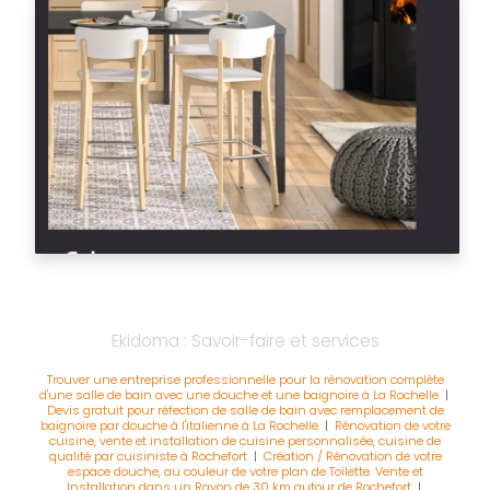
Ekidoma : Savoir-faire et services
Trouver une entreprise professionnelle pour la rénovation complète
d'une salle de bain avec une douche et une baignoire à La Rochelle
|
Devis gratuit pour réfection de salle de bain avec remplacement de
baignoire par douche à l'italienne à La Rochelle
|
Rénovation de votre
cuisine, vente et installation de cuisine personnalisée, cuisine de
qualité par cuisiniste à Rochefort
|
Création / Rénovation de votre
espace douche, au couleur de votre plan de Toilette. Vente et
Installation dans un Rayon de 30 km autour de Rochefort
|