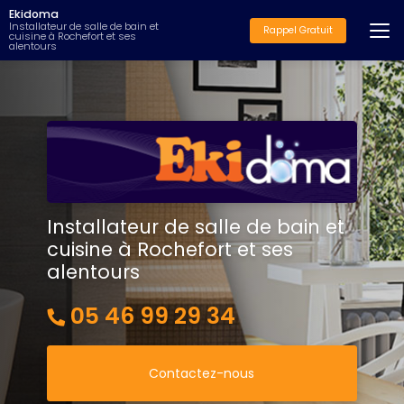
Aller
Ekidoma
au
Installateur de salle de bain et
Rappel Gratuit
cuisine à Rochefort et ses
contenu
alentours
principal
Installateur de salle de bain et
cuisine à Rochefort et ses
alentours
05 46 99 29 34
Contactez-nous