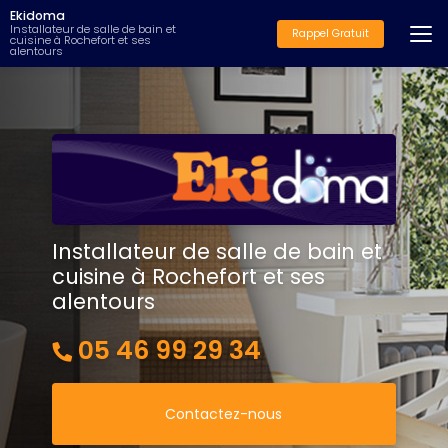
Aller
Ekidoma
au
Installateur de salle de bain et
Rappel Gratuit
cuisine à Rochefort et ses
contenu
alentours
principal
Installateur de salle de bain et
cuisine à Rochefort et ses
alentours
05 46 99 29 34
Contactez-nous