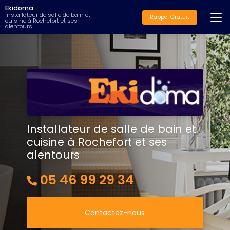
Aller
Ekidoma
au
Installateur de salle de bain et
Rappel Gratuit
cuisine à Rochefort et ses
contenu
alentours
principal
Installateur de salle de bain et
cuisine à Rochefort et ses
alentours
05 46 99 29 34
Contactez-nous