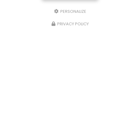
PERSONALIZE
PRIVACY POLICY
08/04/2026
Cessation d'activité pour Ekidoma -
une décision difficile mais nécessaire
Ekidoma
, Face à un contexte économique
difficile, la décision de cesser l'activité a été
prise. Cette décision, bien que difficile, est le
résultat d'une analyse de la situation…
Toute l'actualité