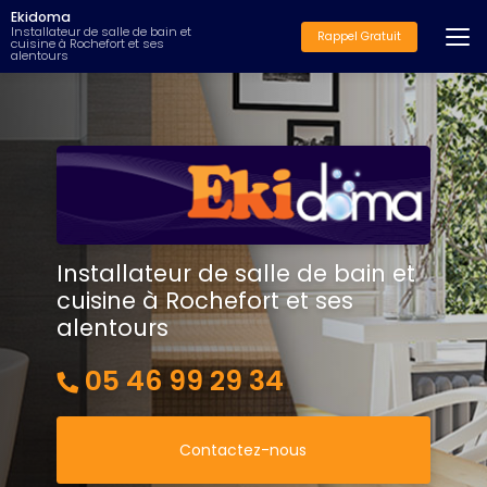
Aller
Ekidoma
au
Installateur de salle de bain et
Rappel Gratuit
cuisine à Rochefort et ses
contenu
alentours
principal
Installateur de salle de bain et
cuisine à Rochefort et ses
alentours
05 46 99 29 34
Contactez-nous