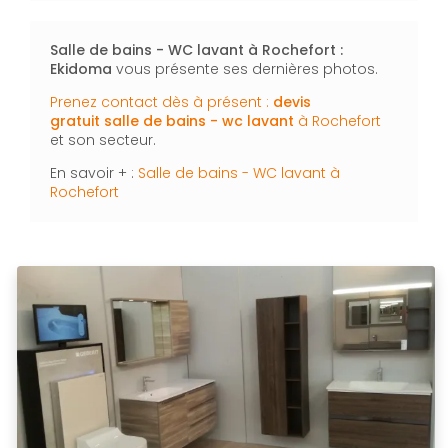
Salle de bains - WC lavant à Rochefort :
Ekidoma
vous présente ses dernières photos.
Prenez contact dès à présent :
devis
gratuit
salle de bains - wc lavant
à Rochefort
et son secteur.
En savoir + :
Salle de bains - WC lavant à
Rochefort