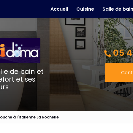
e
Accueil
Cuisine
Salle de bai
05 4
lle de bain et
Cont
fort et ses
urs
ouche à l'italienne La Rochelle