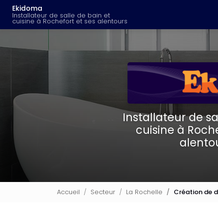
Navigation principal
Aller
Ekidoma
au
Installateur de salle de bain et
cuisine à Rochefort et ses alentours
contenu
principal
Installateur de sa
cuisine à Roche
alento
Accueil
Secteur
La Rochelle
Création de d