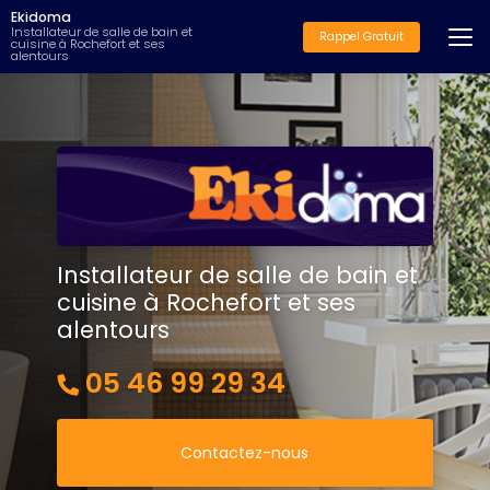
Aller
Ekidoma
au
Installateur de salle de bain et
Rappel Gratuit
cuisine à Rochefort et ses
contenu
alentours
principal
Installateur de salle de bain et
cuisine à Rochefort et ses
alentours
05 46 99 29 34
Contactez-nous