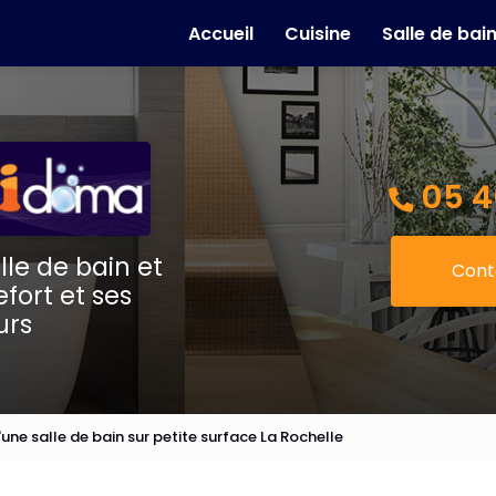
e
Accueil
Cuisine
Salle de bai
05 4
lle de bain et
Cont
fort et ses
urs
'une salle de bain sur petite surface La Rochelle