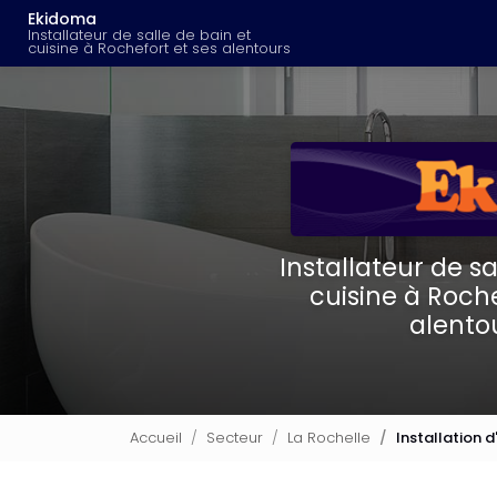
Navigation principal
Aller
Ekidoma
au
Installateur de salle de bain et
cuisine à Rochefort et ses alentours
contenu
principal
Installateur de sa
cuisine à Roche
alento
Accueil
Secteur
La Rochelle
Installation d