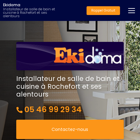
Aller
Ekidoma
au
Installateur de salle de bain et
Rappel Gratuit
cuisine à Rochefort et ses
contenu
alentours
principal
Installateur de salle de bain et
cuisine à Rochefort et ses
alentours
05 46 99 29 34
Contactez-nous