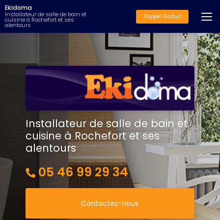
Aller
Ekidoma
au
Installateur de salle de bain et
Rappel Gratuit
cuisine à Rochefort et ses
contenu
alentours
principal
Installateur de salle de bain et
cuisine à Rochefort et ses
alentours
05 46 99 29 34
Contactez-nous